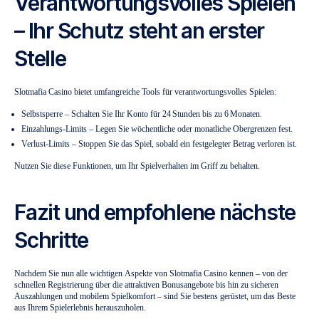
Verantwortungsvolles Spielen
– Ihr Schutz steht an erster
Stelle
Slotmafia Casino bietet umfangreiche Tools für verantwortungsvolles Spielen:
Selbstsperre – Schalten Sie Ihr Konto für 24 Stunden bis zu 6 Monaten.
Einzahlungs‑Limits – Legen Sie wöchentliche oder monatliche Obergrenzen fest.
Verlust‑Limits – Stoppen Sie das Spiel, sobald ein festgelegter Betrag verloren ist.
Nutzen Sie diese Funktionen, um Ihr Spielverhalten im Griff zu behalten.
Fazit und empfohlene nächste
Schritte
Nachdem Sie nun alle wichtigen Aspekte von Slotmafia Casino kennen – von der
schnellen Registrierung über die attraktiven Bonusangebote bis hin zu sicheren
Auszahlungen und mobilem Spielkomfort – sind Sie bestens gerüstet, um das Beste
aus Ihrem Spielerlebnis herauszuholen.