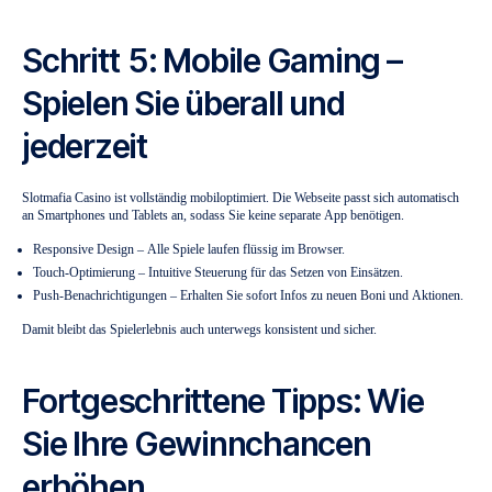
Schritt 5: Mobile Gaming –
Spielen Sie überall und
jederzeit
Slotmafia Casino ist vollständig mobiloptimiert. Die Webseite passt sich automatisch
an Smartphones und Tablets an, sodass Sie keine separate App benötigen.
Responsive Design – Alle Spiele laufen flüssig im Browser.
Touch‑Optimierung – Intuitive Steuerung für das Setzen von Einsätzen.
Push‑Benachrichtigungen – Erhalten Sie sofort Infos zu neuen Boni und Aktionen.
Damit bleibt das Spielerlebnis auch unterwegs konsistent und sicher.
Fortgeschrittene Tipps: Wie
Sie Ihre Gewinnchancen
erhöhen