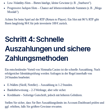
Low‑Volatility‑Slots – Bieten häufige, kleine Gewinne (z. B. „Starburst“).
Progressive Jackpot‑Slots – Chance auf lebensverändernde Summen (z. B. „Mega
Moolah“).
Achten Sie beim Spiel auf die RTP (Return to Player). Ein Slot mit 96 % RTP gibt
Ihnen langfristig 96 € für jede investierte 100 € zurück.
Schritt 4: Schnelle
Auszahlungen und sichere
Zahlungsmethoden
Ein entscheidender Vorteil von Slotmafia Casino ist die schnelle Auszahlung. Nach
erfolgreicher Identitätsprüfung werden Anfragen in der Regel innerhalb von
24 Stunden bearbeitet.
E‑Wallets (Skrill, Neteller) – Auszahlung in 1‑2 Stunden.
Banküberweisung – 2‑3 Werktage, aber sehr sicher.
Kreditkarte – Sofortige Gutschrift, jedoch mit höheren Gebühren.
Stellen Sie sicher, dass Sie Ihre Auszahlungslimits im Account‑Dashboard prüfen und
ggf. erhöhen, falls Sie größere Gewinne erwarten.