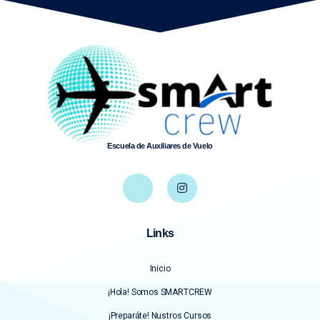
Escuela de Auxiliares de Vuelo
Links
Inicio
¡Hola! Somos SMARTCREW
¡Preparáte! Nustros Cursos