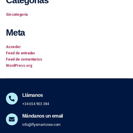
Categorías
Sin categoría
Meta
Acceder
Feed de entradas
Feed de comentarios
WordPress.org
Llámanos
+34 654 903 384
Mándanos un email
info@flysmartcrew.com