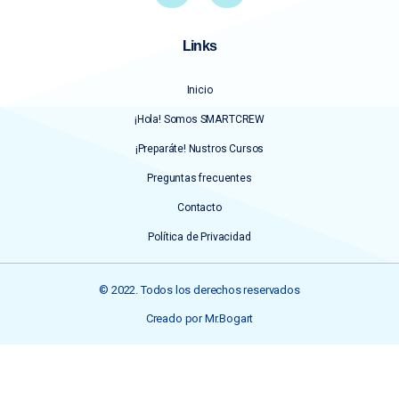
Links
Inicio
¡Hola! Somos SMARTCREW
¡Preparáte! Nustros Cursos
Preguntas frecuentes
Contacto
Política de Privacidad
© 2022. Todos los derechos reservados
Creado por Mr.Bogart