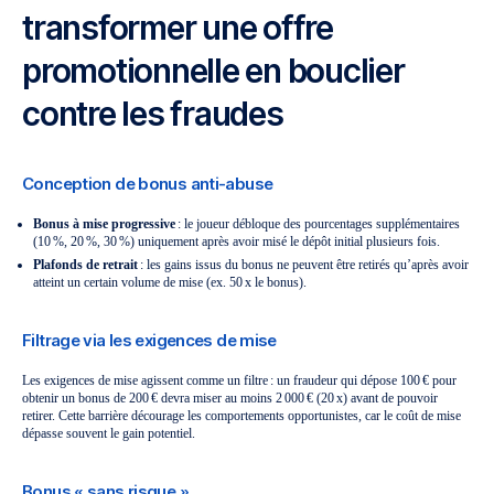
transformer une offre
promotionnelle en bouclier
contre les fraudes
Conception de bonus anti‑abuse
Bonus à mise progressive
: le joueur débloque des pourcentages supplémentaires
(10 %, 20 %, 30 %) uniquement après avoir misé le dépôt initial plusieurs fois.
Plafonds de retrait
: les gains issus du bonus ne peuvent être retirés qu’après avoir
atteint un certain volume de mise (ex. 50 x le bonus).
Filtrage via les exigences de mise
Les exigences de mise agissent comme un filtre : un fraudeur qui dépose 100 € pour
obtenir un bonus de 200 € devra miser au moins 2 000 € (20 x) avant de pouvoir
retirer. Cette barrière décourage les comportements opportunistes, car le coût de mise
dépasse souvent le gain potentiel.
Bonus « sans risque »