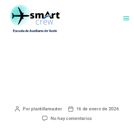
SIN CATEGORÍA
Protection contre les
Escuela de Auxiliares de Vuelo
rétrofacturations –
Comment les casinos
en ligne modernes
protègent les joueurs
tout en boostant leurs
bonus
Por
plantillamaster
16 de enero de 2026
No hay comentarios