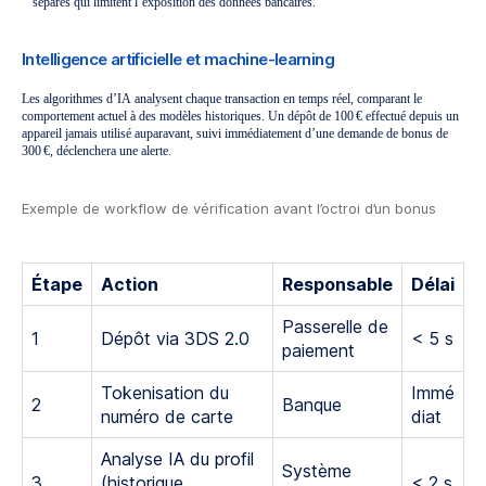
séparés qui limitent l’exposition des données bancaires.
Intelligence artificielle et machine‑learning
Les algorithmes d’IA analysent chaque transaction en temps réel, comparant le
comportement actuel à des modèles historiques. Un dépôt de 100 € effectué depuis un
appareil jamais utilisé auparavant, suivi immédiatement d’une demande de bonus de
300 €, déclenchera une alerte.
Exemple de workflow de vérification avant l’octroi d’un bonus
Étape
Action
Responsable
Délai
Passerelle de
1
Dépôt via 3DS 2.0
< 5 s
paiement
Tokenisation du
Immé
2
Banque
numéro de carte
diat
Analyse IA du profil
Système
3
(historique,
< 2 s