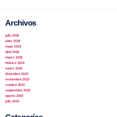
Archivos
julio 2026
junio 2026
mayo 2026
abril 2026
marzo 2026
febrero 2026
enero 2026
diciembre 2025
noviembre 2025
octubre 2025
septiembre 2025
agosto 2025
julio 2025