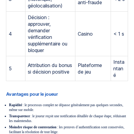
anti‑fraude
géolocalisation)
Décision :
approuver,
demander
4
Casino
< 1 s
vérification
supplémentaire ou
bloquer
Insta
Attribution du bonus
Plateforme
5
ntan
si décision positive
de jeu
é
Avantages pour le joueur
Rapidité
: le processus complet ne dépasse généralement pas quelques secondes,
même sur mobile.
Transparence
: le joueur reçoit une notification détaillée de chaque étape, réduisant
les malentendus.
Moindre risque de contestation
: les preuves d’authentification sont conservées,
facilitant la résolution de tout litige.