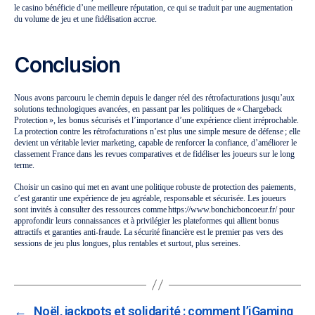
le casino bénéficie d’une meilleure réputation, ce qui se traduit par une augmentation
du volume de jeu et une fidélisation accrue.
Conclusion
Nous avons parcouru le chemin depuis le danger réel des rétrofacturations jusqu’aux
solutions technologiques avancées, en passant par les politiques de « Chargeback
Protection », les bonus sécurisés et l’importance d’une expérience client irréprochable.
La protection contre les rétrofacturations n’est plus une simple mesure de défense ; elle
devient un véritable levier marketing, capable de renforcer la confiance, d’améliorer le
classement France dans les revues comparatives et de fidéliser les joueurs sur le long
terme.
Choisir un casino qui met en avant une politique robuste de protection des paiements,
c’est garantir une expérience de jeu agréable, responsable et sécurisée. Les joueurs
sont invités à consulter des ressources comme https://www.bonchicboncoeur.fr/ pour
approfondir leurs connaissances et à privilégier les plateformes qui allient bonus
attractifs et garanties anti‑fraude. La sécurité financière est le premier pas vers des
sessions de jeu plus longues, plus rentables et surtout, plus sereines.
←
Noël, jackpots et solidarité : comment l’iGaming