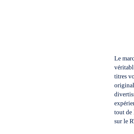
Le marc
véritab
titres 
origina
diverti
expérie
tout de 
sur le R