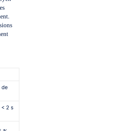
es
ent.
ssions
ment
 de
< 2 s