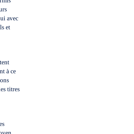
ermis
urs
hui avec
s et
tent
nt à ce
ions
es titres
es
moyen