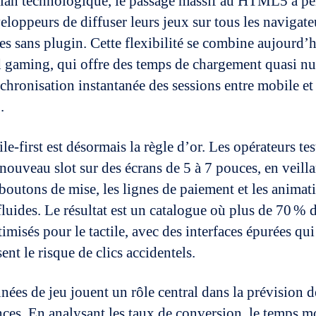
plan technologique, le passage massif au HTML5 a p
eloppeurs de diffuser leurs jeux sur tous les navigate
s sans plugin. Cette flexibilité se combine aujourd’
d gaming, qui offre des temps de chargement quasi nul
chronisation instantanée des sessions entre mobile et
.
e‑first est désormais la règle d’or. Les opérateurs tes
nouveau slot sur des écrans de 5 à 7 pouces, en veilla
 boutons de mise, les lignes de paiement et les animat
fluides. Le résultat est un catalogue où plus de 70 % d
imisés pour le tactile, avec des interfaces épurées qui
nt le risque de clics accidentels.
nées de jeu jouent un rôle central dans la prévision d
nces. En analysant les taux de conversion, le temps 