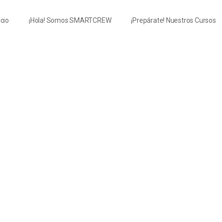
icio
¡Hola! Somos SMARTCREW
¡Prepárate! Nuestros Cursos
SIN CATEGORÍA
t les platefo
x en ligne les 
mantes construi
ion de machine
ultime en 2024