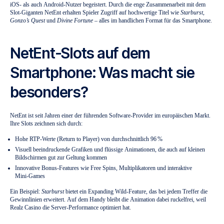
iOS‑ als auch Android‑Nutzer begeistert. Durch die enge Zusammenarbeit mit dem
Slot‑Giganten NetEnt erhalten Spieler Zugriff auf hochwertige Titel wie
Starburst
,
Gonzo’s Quest
und
Divine Fortune
– alles im handlichen Format für das Smartphone.
NetEnt‑Slots auf dem
Smartphone: Was macht sie
besonders?
NetEnt ist seit Jahren einer der führenden Software‑Provider im europäischen Markt.
Ihre Slots zeichnen sich durch:
Hohe RTP‑Werte (Return to Player) von durchschnittlich 96 %
Visuell beeindruckende Grafiken und flüssige Animationen, die auch auf kleinen
Bildschirmen gut zur Geltung kommen
Innovative Bonus‑Features wie Free Spins, Multiplikatoren und interaktive
Mini‑Games
Ein Beispiel:
Starburst
bietet ein Expanding Wild‑Feature, das bei jedem Treffer die
Gewinnlinien erweitert. Auf dem Handy bleibt die Animation dabei ruckelfrei, weil
Realz Casino die Server‑Performance optimiert hat.