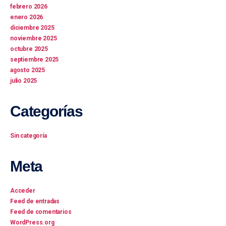
febrero 2026
enero 2026
diciembre 2025
noviembre 2025
octubre 2025
septiembre 2025
agosto 2025
julio 2025
Categorías
Sin categoría
Meta
Acceder
Feed de entradas
Feed de comentarios
WordPress.org