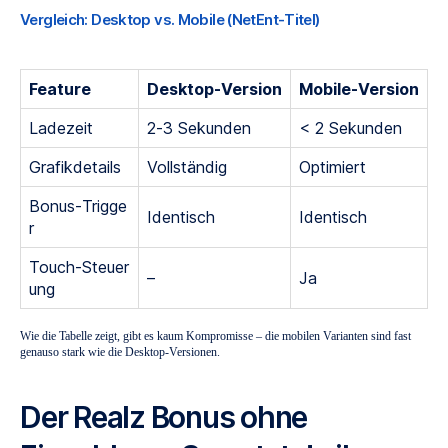
Vergleich: Desktop vs. Mobile (NetEnt‑Titel)
Feature
Desktop-Version
Mobile-Version
Ladezeit
2‑3 Sekunden
< 2 Sekunden
Grafikdetails
Vollständig
Optimiert
Bonus‑Trigge
Identisch
Identisch
r
Touch‑Steuer
–
Ja
ung
Wie die Tabelle zeigt, gibt es kaum Kompromisse – die mobilen Varianten sind fast
genauso stark wie die Desktop‑Versionen.
Der Realz Bonus ohne