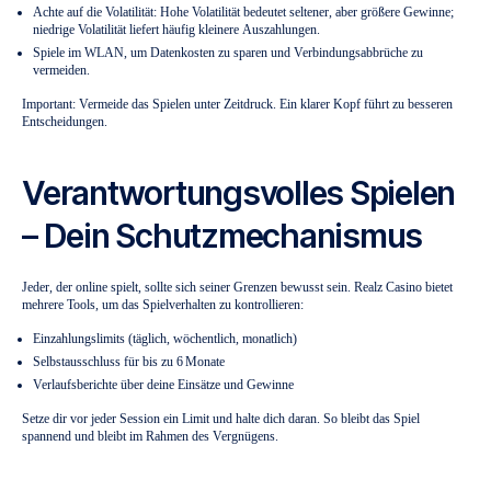
Achte auf die Volatilität: Hohe Volatilität bedeutet seltener, aber größere Gewinne;
niedrige Volatilität liefert häufig kleinere Auszahlungen.
Spiele im WLAN, um Datenkosten zu sparen und Verbindungsabbrüche zu
vermeiden.
Important: Vermeide das Spielen unter Zeitdruck. Ein klarer Kopf führt zu besseren
Entscheidungen.
Verantwortungsvolles Spielen
– Dein Schutzmechanismus
Jeder, der online spielt, sollte sich seiner Grenzen bewusst sein. Realz Casino bietet
mehrere Tools, um das Spielverhalten zu kontrollieren:
Einzahlungslimits (täglich, wöchentlich, monatlich)
Selbstausschluss für bis zu 6 Monate
Verlaufsberichte über deine Einsätze und Gewinne
Setze dir vor jeder Session ein Limit und halte dich daran. So bleibt das Spiel
spannend und bleibt im Rahmen des Vergnügens.